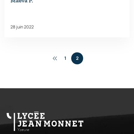
Maëva P.
28 juin 2022
1
2