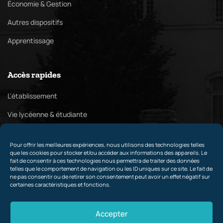
Économie & Gestion
Autres dispositifs
Apprentissage
Accès rapides
L'établissement
Vie lycéenne & étudiante
Pôle culturel
Pour offrir les meilleures expériences, nous utilisons des technologies telles
Relations internationales & partenaires
que les cookies pour stocker et/ou accéder aux informations des appareils. Le
fait de consentir à ces technologies nous permettra de traiter des données
telles que le comportement de navigation ou les ID uniques sur ce site. Le fait de
ne pas consentir ou de retirer son consentement peut avoir un effet négatif sur
certaines caractéristiques et fonctions.
Contact
Accepter