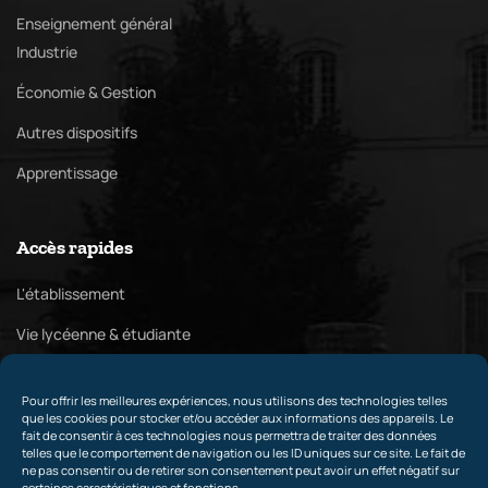
Enseignement général
Industrie
Économie & Gestion
Autres dispositifs
Apprentissage
Accès rapides
L'établissement
Vie lycéenne & étudiante
Pôle culturel
Pour offrir les meilleures expériences, nous utilisons des technologies telles
Relations internationales & partenaires
que les cookies pour stocker et/ou accéder aux informations des appareils. Le
fait de consentir à ces technologies nous permettra de traiter des données
telles que le comportement de navigation ou les ID uniques sur ce site. Le fait de
ne pas consentir ou de retirer son consentement peut avoir un effet négatif sur
certaines caractéristiques et fonctions.