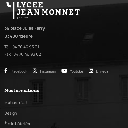
39 place Jules Ferry,
03400 Yzeure
Tél : 04 70 46 93 01
Fax : 04 70 46 93 02
Facebook
Instagram
Youtube
Linkedin
Nos formations
Métiers d'art
Design
École hôtelière