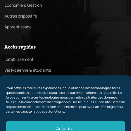
Économie & Gestion
Autres dispositifs
Apprentissage
Accès rapides
L'établissement
Vie lycéenne & étudiante
Pôle culturel
Pour offrir les meilleures expériences, nous utilisons des technologies telles
Relations internationales & partenaires
que les cookies pour stocker et/ou accéder aux informations des appareils. Le
fait de consentir à ces technologies nous permettra de traiter des données
telles que le comportement de navigation ou les ID uniques sur ce site. Le fait de
ne pas consentir ou de retirer son consentement peut avoir un effet négatif sur
certaines caractéristiques et fonctions.
Contact
Accepter