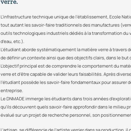
verre.
L’infrastructure technique unique de l’établissement, Ecole Natio
tout autant les savoir-faire traditionnels des manufactures (verre à
outils technologiques industriels dédiés à la transformation du 
d’eau, etc.).
L’étudiant aborde systématiquement la matière verre à travers de
de définir un contexte ainsi que des objectifs clairs, dans le but 
L’objectif principal est de comprendre le comportement du matér
verre et d’être capable de valider leurs faisabilités. Après diver
l’étudiant possède les savoir-faire fondamentaux pour assurer 
entreprise.
Le DNMADE immerge les étudiants dans trois années d’exploratio
qu’ils découvrent quels savoir-faire approfondir dans le milieu p
évalué sur un projet de recherche personnel, son positionnemen
L’artisan, se différencie de l’artiste verrier dans sa production, 