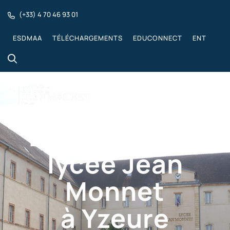
(+33) 4 70 46 93 01
ESDMAA
TÉLÉCHARGEMENTS
EDUCONNECT
ENT
Bienvenue au
lycée Jean
Monnet
à Yzeure