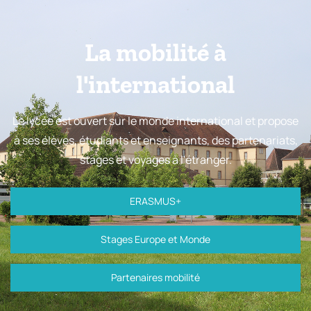
La mobilité à
l'international
Le lycée est ouvert sur le monde international et propose
à ses élèves, étudiants et enseignants, des partenariats,
stages et voyages à l'étranger.
ERASMUS+
Stages Europe et Monde
Partenaires mobilité