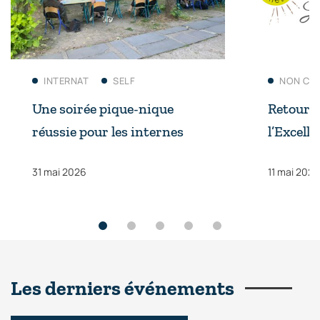
En savoir plus
E
INTERNAT
SELF
NON CL
Une soirée pique-nique
Retour s
réussie pour les internes
l’Excell
31 mai 2026
11 mai 2026
Les derniers événements