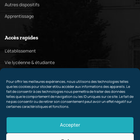
Autres dispositifs
Apprentissage
Accès rapides
L'établissement
Vie lycéenne & étudiante
Pôle culturel
Pour offrir les meilleures expériences, nous utilisons des technologies telles
Relations internationales & partenaires
que les cookies pour stocker et/ou accéder aux informations des appareils. Le
fait de consentir à ces technologies nous permettra de traiter des données
telles que le comportement de navigation ou les ID uniques sur ce site. Le fait de
ne pas consentir ou de retirer son consentement peut avoir un effet négatif sur
certaines caractéristiques et fonctions.
Contact
Accepter
Liens utiles
–
Mentions légales
–
Cookies
–
Politique de
confidentialité