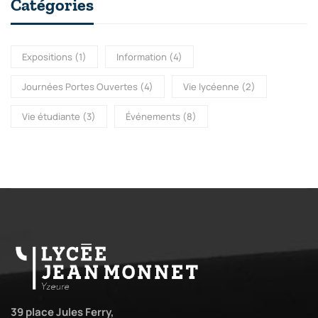
Catégories
Expositions
(1)
Information
(4)
Journées Portes Ouvertes
(4)
Vie lycéenne
(2)
Vie étudiante
(3)
Événements
(8)
39 place Jules Ferry,