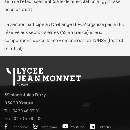
sein de l’établissement (salle de musculation et gymnase
pour le futsal).
La Section participe au Challenge LEROY organisé par la FFF,
réservé aux sections élites (42 en France) et aux
compétitions « excellence » organisées par l’UNSS (football
et futsal).
39 place Jules Ferry,
03400 Yzeure
Tél : 04 70 46 93 01
Fax : 04 70 46 93 02
Facebook
Instagram
Youtube
Linkedin