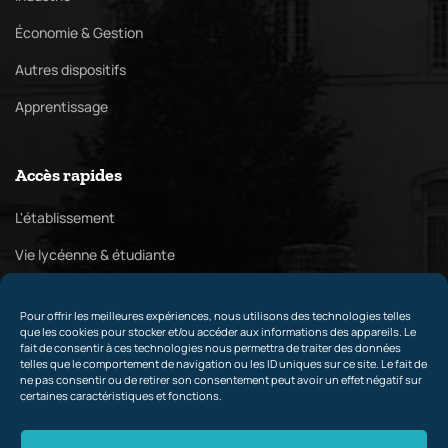
Économie & Gestion
Autres dispositifs
Apprentissage
Accès rapides
L'établissement
Vie lycéenne & étudiante
Pôle culturel
Pour offrir les meilleures expériences, nous utilisons des technologies telles
Relations internationales & partenaires
que les cookies pour stocker et/ou accéder aux informations des appareils. Le
fait de consentir à ces technologies nous permettra de traiter des données
telles que le comportement de navigation ou les ID uniques sur ce site. Le fait de
ne pas consentir ou de retirer son consentement peut avoir un effet négatif sur
certaines caractéristiques et fonctions.
Contact