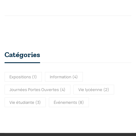
Catégories
Expositions
(1)
Information
(4)
Journées Portes Ouvertes
(4)
Vie lycéenne
(2)
Vie étudiante
(3)
Événements
(8)