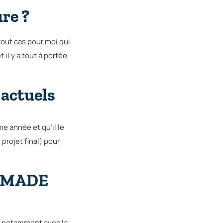
ure ?
tout cas pour moi qui
 il y a tout à portée
 actuels
me année et qu’il le
 projet final) pour
 DNMADE
é, notamment avec la