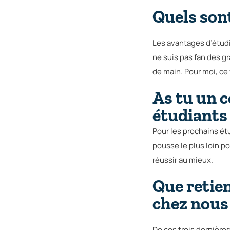
Quels sont
Les avantages d’étudie
ne suis pas fan des gra
de main. Pour moi, ce
As tu un c
étudiants
Pour les prochains étu
pousse le plus loin po
réussir au mieux.
Que retie
chez nous
De ces trois dernière