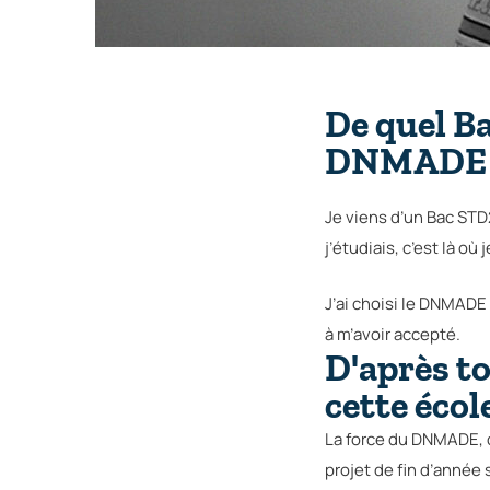
De quel Ba
DNMADE N
Je viens d’un Bac STD2
j’étudiais, c’est là où 
J’ai choisi le DNMADE
à m’avoir accepté.
D'après to
cette écol
La force du DNMADE, de
projet de fin d’année