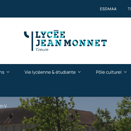
ESDMAA
T
ns
Vie lycéenne & étudiante
Pôle culturel
in V.