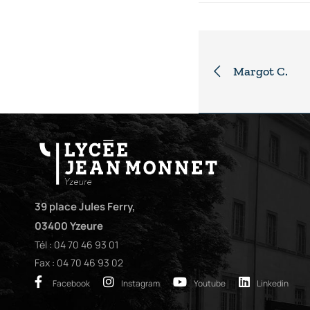
Margot C.
39 place Jules Ferry,
03400 Yzeure
Tél : 04 70 46 93 01
Fax : 04 70 46 93 02
Facebook
Instagram
Youtube
Linkedin