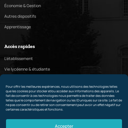
Économie & Gestion
Autres dispositifs
Apprentissage
Accès rapides
L'établissement
Vie lycéenne & étudiante
Pôle culturel
Pour offrir les meilleures expériences, nous utilisons des technologies telles
Relations internationales & partenaires
que les cookies pour stocker et/ou accéder aux informations des appareils. Le
fait de consentir à ces technologies nous permettra de traiter des données
telles que le comportement de navigation ou les ID uniques sur ce site. Le fait de
ne pas consentir ou de retirer son consentement peut avoir un effet négatif sur
certaines caractéristiques et fonctions.
Contact
Accepter